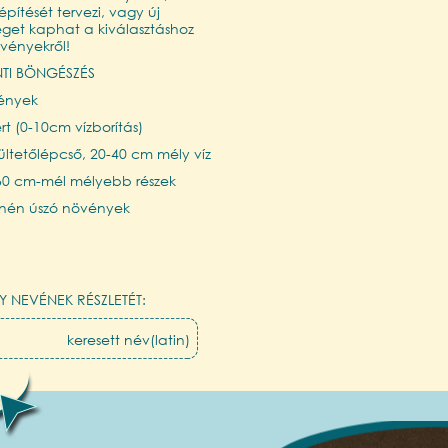
építését tervezi, vagy új
séget kaphat a kiválasztáshoz
övényekről!
NTI BÖNGÉSZÉS
vények
t (0-10cm vízborítás)
ltetőlépcső, 20-40 cm mély víz
 60 cm-mél mélyebb részek
zínén úszó növények
Y NEVÉNEK RÉSZLETÉT: