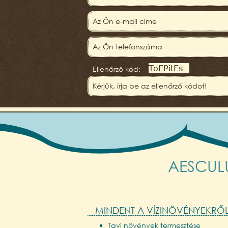
Ellenőrző kód:
AESCULUS
MINDENT A VÍZINÖVÉNYEKRŐ
Tavi növények termesztése