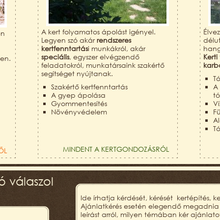
A kert folyamatos ápolást igényel.
Élve
en
Legyen szó akár
rendszeres
délu
kertfenntartás
i munkákról, akár
hang
speciális
, egyszer elvégzendő
Kerti
ben.
feladatokról, munkatársaink szakértő
karb
segítséget nyújtanak.
Tó
Szakértő kertfenntartás
A
A gyep ápolása
tó
Gyommentesítés
V
Növényvédelem
F
Al
Tó
MINDENT A KERTGONDOZÁSRÓL
ŐL
 válaszol