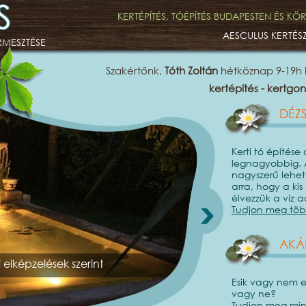
S
KERTÉPÍTÉS, TÓÉPÍTÉS BUDAPESTEN ÉS K
AESCULUS KERTÉS
ERMESZTÉSE
Szakértőnk,
Tóth Zoltán
hétköznap 9-19h 
kertépítés - kertgon
DÉZS
Kerti tó építése
legnagyobbig. 
nagyszerű lehet
arra, hogy a kis
élvezzük a víz 
Tudjon meg töb
AKÁ
 elképzelések szerint
Esik vagy nem e
vagy ne?
Tudjon meg min