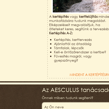
A
kertépítés
vagy
kertfelújítás
mind
munkafázisára tudunk megoldást.
Elképzeléseit megvalósítjuk, ha
ötleteket keres, segítünk a tervezés
Kertépítés A-Z:
Kertépítés, kerttervezés
Ajánlattól az átadásig
Támfalak, lépcsők
Kell-e öntözőrendszer a kertbe?
Füvesítés magról, vagy
gyepszőnyeg?
MINDENT A KERTÉPÍTÉSR
Az AESCULUS tanácsadó
Önnek miben tudunk segíteni?