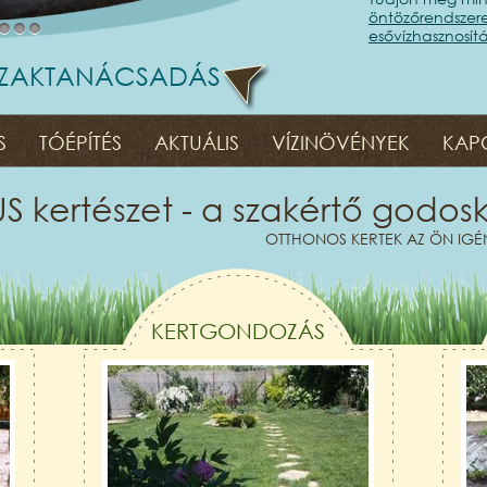
öntözőrendszere
esővízhasznosítá
2
3
4
I SZAKTANÁCSADÁS
S
TÓÉPÍTÉS
AKTUÁLIS
VÍZINÖVÉNYEK
KAP
 kertészet - a szakértő godos
OTTHONOS KERTEK AZ ÖN IGÉN
KERTGONDOZÁS