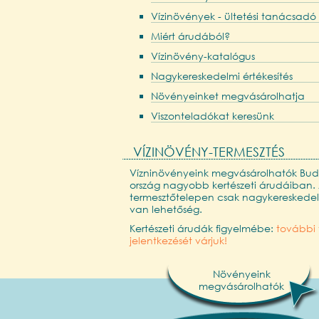
Vízinövények - ültetési tanácsadó
Miért árudából?
Vízinövény-katalógus
Nagykereskedelmi értékesítés
Növényeinket megvásárolhatja
Viszonteladókat keresünk
VÍZINÖVÉNY-TERMESZTÉS
Vízninövényeink megvásárolhatók Bud
ország nagyobb kertészeti árudáiban.
termesztőtelepen csak nagykereskedelm
van lehetőség.
Kertészeti árudák figyelmébe:
további 
jelentkezését várjuk!
Növényeink
megvásárolhatók