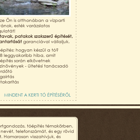
zze Ön is otthonában a vízparti
tánok, esték varázslatos
ulatát!
 tavak, patakok szakszerű építését,
antartását
garanciával vállaljuk.
építés: hogyan készül a tó?
 8 leggyakoribb hiba, amit
építés során elkövetnek
ízinövények - ültetési tanácsadó
ürdőtó
gairtás
takarítás
MINDENT A KERTI TÓ ÉPÍTÉSÉRŐL