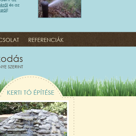
kről
és az
sról
!
CSOLAT
REFERENCIÁK
kodás
YE SZERINT
KERTI TÓ ÉPÍTÉSE