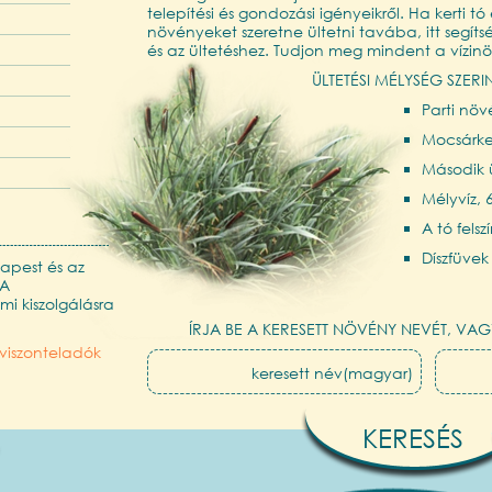
telepítési és gondozási igényeikről. Ha kerti tó 
növényeket szeretne ültetni tavába, itt segít
és az ültetéshez. Tudjon meg mindent a vízin
ÜLTETÉSI MÉLYSÉG SZERI
Parti nö
Mocsárker
Második ü
Mélyvíz,
A tó fels
Díszfüvek
apest és az
 A
i kiszolgálásra
ÍRJA BE A KERESETT NÖVÉNY NEVÉT, VAG
viszonteladók