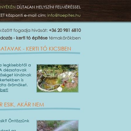
ÖRNYÉKÉN
DÍJTALAN HELYSZÍNI FELMÉRÉSSEL
ZET
központi e-mail cím:
info@toepites.hu
között fogadja hívását:
+36 20 981 6810
dozás - kerti tó építése
témakörökben
ATAVAK - KERTI TÓ KICSIBEN
 a legkisebbtől a
A dézsatavak
őséget kínálnak
 kertekben is
adta örömöket.
bet!
R ESIK, AKÁR NEM
sik? Öntözzünk
dent az