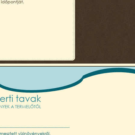
erti tavak
ÉNYEK A TERMELŐTŐL
mesztett vízinövényekről,