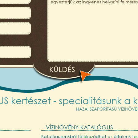
 kertészet - specialitásunk a k
HAZAI SZAPORÍTÁSÚ VÍZINÖV
L
VÍZINÖVÉNY-KATALÓGUS
Katalógusunkból tájékozódhat az általunk ter