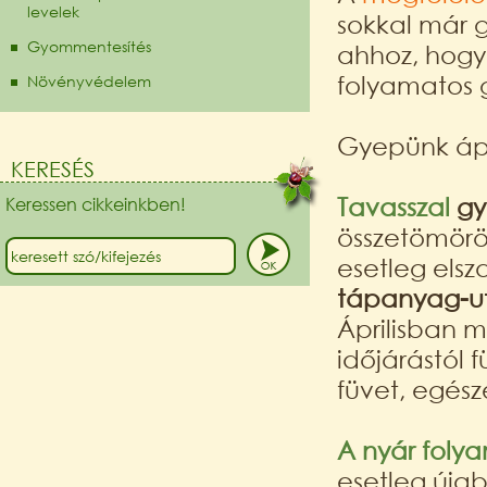
levelek
sokkal már 
Gyommentesítés
ahhoz, hogy
folyamatos 
Növényvédelem
Gyepünk ápol
KERESÉS
Tavasszal
gy
Keressen cikkeinkben!
összetömöröd
esetleg els
tápanyag-u
Áprilisban m
időjárástól
füvet, egés
A nyár foly
esetleg úja