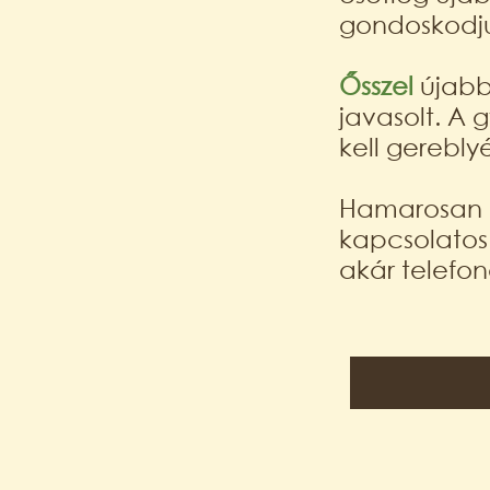
gondoskodj
Ősszel
újab
javasolt. A 
kell gereblyé
Hamarosan b
kapcsolatos 
akár telefo