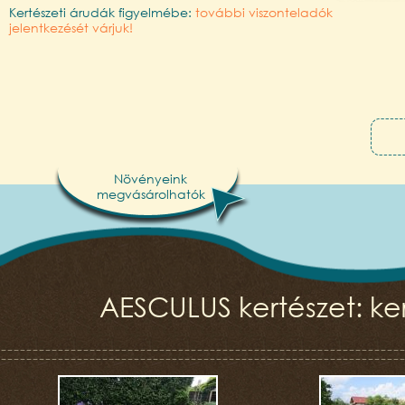
Kertészeti árudák figyelmébe:
további viszonteladók
jelentkezését várjuk!
Növényeink
megvásárolhatók
AESCULUS kertészet: ker