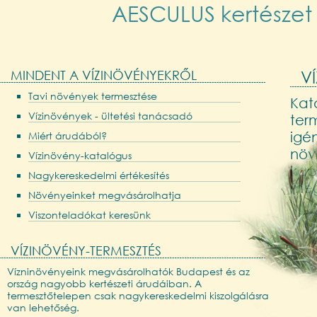
AESCULUS kertészet -
MINDENT A VÍZINÖVÉNYEKRŐL
V
Tavi növények termesztése
Kat
Vízinövények - ültetési tanácsadó
term
igén
Miért árudából?
növ
Vízinövény-katalógus
kap
Nagykereskedelmi értékesítés
meg
Növényeinket megvásárolhatja
Viszonteladókat keresünk
VÍZINÖVÉNY-TERMESZTÉS
Vízninövényeink megvásárolhatók Budapest és az
ország nagyobb kertészeti árudáiban. A
termesztőtelepen csak nagykereskedelmi kiszolgálásra
van lehetőség.