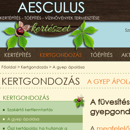
AESCULUS
KERTÉPÍTÉS - TÓÉPÍTÉS - VÍZINÖVÉNYEK TERMESZTÉSE
Sz
KERTÉPÍTÉS
KERTGONDOZÁS
TÓÉPÍTÉS
AKT
Főoldal
>
Kertgondozás
>
A gyep ápolása
KERTGONDOZÁS
A GYEP ÁPOL
KERTGONDOZÁS
A füvesíté
gyepgondoz
Szakértő kertfenntartás
A gyep ápolása
A
megfelelő
Őszi kertápolás: ha hullanak a